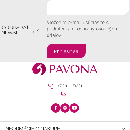
T
I
E
Vložením e-mailu súhlasíte s
ODOBERAŤ
podmienkami ochrany osobných
NEWSLETTER
údajov
Prihlásiť sa
(7:00 - 15:30)
INFORMÁCIE O NÁKUPE