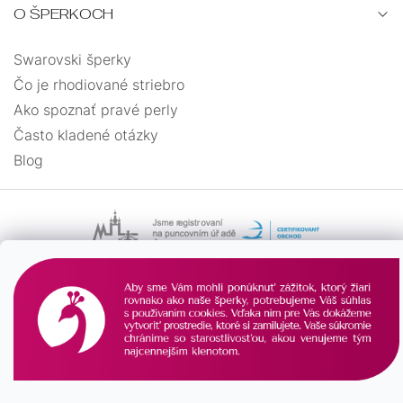
O ŠPERKOCH
Swarovski šperky
Čo je rhodiované striebro
Ako spoznať pravé perly
Často kladené otázky
Blog
Vytvoril Shoptet