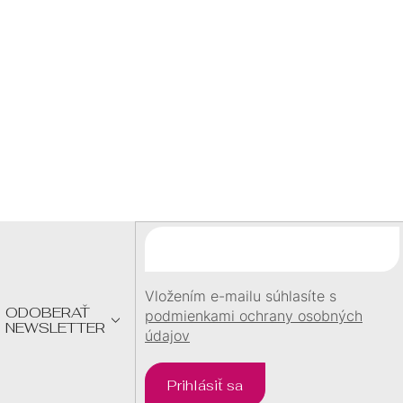
S
60 €
U
DARČEK
pri objednávke
nad
60 €
Z
Á
P
Ä
T
I
E
Vložením e-mailu súhlasíte s
ODOBERAŤ
podmienkami ochrany osobných
NEWSLETTER
údajov
Prihlásiť sa