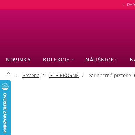
Prejsť
✨ DAR
na
obsah
NOVINKY
KOLEKCIE
NÁUŠNICE
N
Prstene
STRIEBORNÉ
Strieborné prstene: 
Domov
S