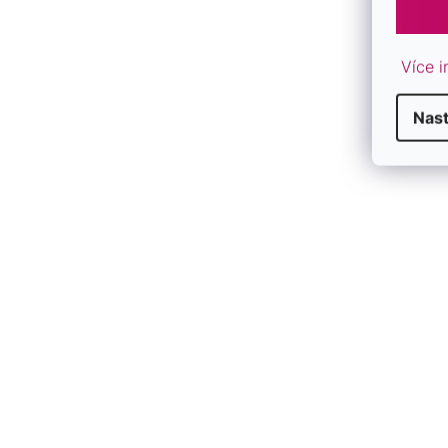
Více i
Nas
D