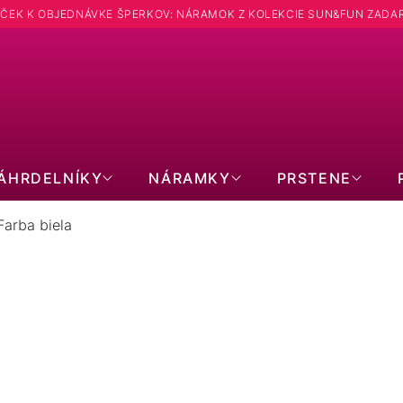
ČEK K OBJEDNÁVKE ŠPERKOV: NÁRAMOK Z KOLEKCIE SUN&FUN ZADA
Hľadať
ÁHRDELNÍKY
NÁRAMKY
PRSTENE
Farba biela
TRIEBORNÉ PRSTENE: FARBA BIE
58
položiek celkom
Zavrieť filter