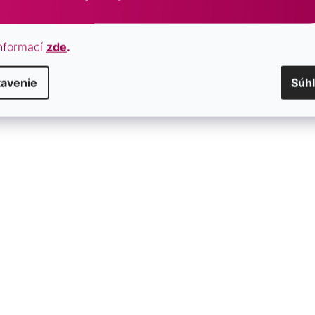
biela
10
nformací
zde
.
peacock
0
tavenie
Súh
RUH KAMEŇA
achát
0
amazonit
0
Malachit
0
onyx
0
ruženín
0