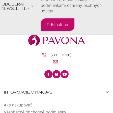
ODOBERAŤ
podmienkami ochrany osobných
NEWSLETTER
údajov
plachetnica
1
Prihlásiť sa
plameniak
1
postava
1
prasiatko
1
(7:00 - 15:30)
rúrka
1
ryba
1
INFORMÁCIE O NÁKUPE
samopal
1
Ako nakupovať
skateboard
3
Všeobecné obchodné podmienky