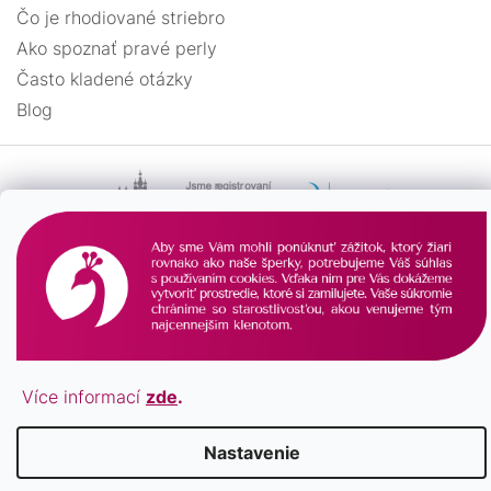
Čo je rhodiované striebro
tesárske kladivo
1
Ako spoznať pravé perly
Často kladené otázky
trojuholník
1
Blog
tuba
1
vážka
2
vlnka
1
vločka
2
Vytvoril Shoptet
vŕtačka
1
Více informací
zde
.
Copyright 2026
Pavona.sk
. Všetky práva vyhradené.
zemegule
1
Nastavenie