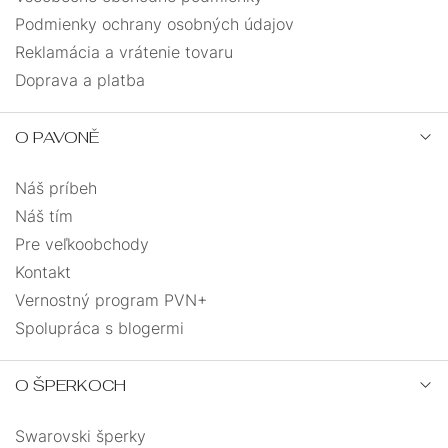
Podmienky ochrany osobných údajov
slon
4
Reklamácia a vrátenie tovaru
Doprava a platba
slza
4
O PAVONĚ
snowboardista
1
Náš príbeh
sova
1
Náš tím
Pre veľkoobchody
srdce
29
Kontakt
Vernostný program PVN+
strom života
13
Spolupráca s blogermi
štvorlístok
2
O ŠPERKOCH
tenisová raketa
3
Swarovski šperky