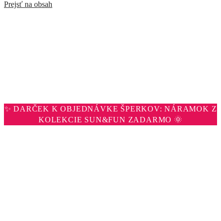
Prejsť na obsah
✨ DARČEK K OBJEDNÁVKE ŠPERKOV: NÁRAMOK Z
KOLEKCIE SUN&FUN ZADARMO 🌞