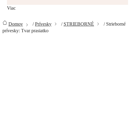
Viac
Domov
/
Prívesky
/
STRIEBORNÉ
/
Strieborné
prívesky: Tvar prasiatko
STRIEBORNÉ PRÍVESKY: TVAR
PRASIATKO
Zavrieť filter
CENA
€
34
€
35
1
34
35
Na sklade
1