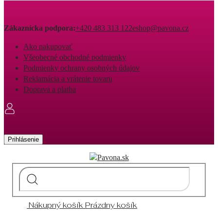
Zákaznícka podpora:
+420 483 313 122
eshop@pavona.cz
Ako nakupovať
Všeobecné obchodné podmienky
Podmienky ochrany osobných údajov
Reklamácia a vrátenie tovaru
Doprava a platba
Prihlásenie
Nákupný košík
Prázdny košík