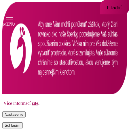
Hľadať
Více informací
zde
.
Nastavenie
Súhlasím