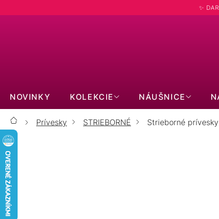
Prejsť
✨ DAR
na
obsah
NOVINKY
KOLEKCIE
NÁUŠNICE
N
Prívesky
STRIEBORNÉ
Strieborné prívesky:
Domov
STRIEB