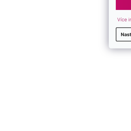
Více i
Z
Nas
V