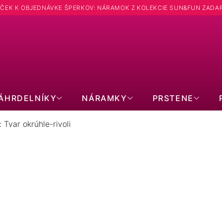
ČEK K OBJEDNÁVKE ŠPERKOV: NÁRAMOK Z KOLEKCIE SUN&FUN ZADA
Hľadať
ÁHRDELNÍKY
NÁRAMKY
PRSTENE
 Tvar okrúhle-rivoli
ORNÉ PRÍVESKY: TVAR OKRÚHLE
7
položiek celkom
Zavrieť filter