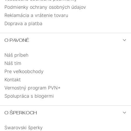
Podmienky ochrany osobných údajov
slon
4
Reklamácia a vrátenie tovaru
Doprava a platba
slza
4
O PAVONĚ
snowboardista
1
Náš príbeh
sova
1
Náš tím
Pre veľkoobchody
srdce
29
Kontakt
Vernostný program PVN+
strom života
13
Spolupráca s blogermi
štvorlístok
2
O ŠPERKOCH
tenisová raketa
3
Swarovski šperky