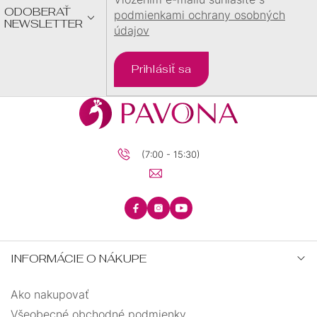
ODOBERAŤ
podmienkami ochrany osobných
NEWSLETTER
údajov
plachetnica
1
Prihlásiť sa
plameniak
1
postava
1
prasiatko
1
(7:00 - 15:30)
rúrka
1
ryba
1
INFORMÁCIE O NÁKUPE
samopal
1
Ako nakupovať
skateboard
3
Všeobecné obchodné podmienky