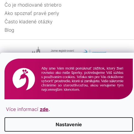
Čo je rhodiované striebro
tesárske kladivo
1
Ako spoznať pravé perly
Často kladené otázky
trojuholník
1
Blog
tuba
1
vážka
2
vlnka
1
vločka
2
Vytvoril Shoptet
vŕtačka
1
Více informací
zde
.
Copyright 2026
Pavona.sk
. Všetky práva vyhradené.
zemegule
1
Nastavenie