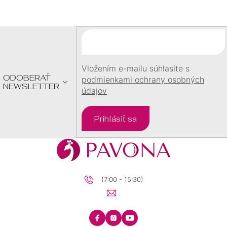
P
Ä
8
1
T
I
8,5
0
E
Vložením e-mailu súhlasíte s
ODOBERAŤ
podmienkami ochrany osobných
9
0
NEWSLETTER
údajov
11
0
Prihlásiť sa
23
0
22
0
(7:00 - 15:30)
10,5
0
7,6
0