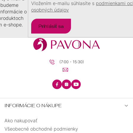
Vložením e-mailu súhlasíte s
podmienkami oc
 budeme
osobných údajov
 informácie o
produktoch
m e-shope.
Prihlásiť sa
(7:00 - 15:30)
INFORMÁCIE O NÁKUPE
Ako nakupovať
Všeobecné obchodné podmienky