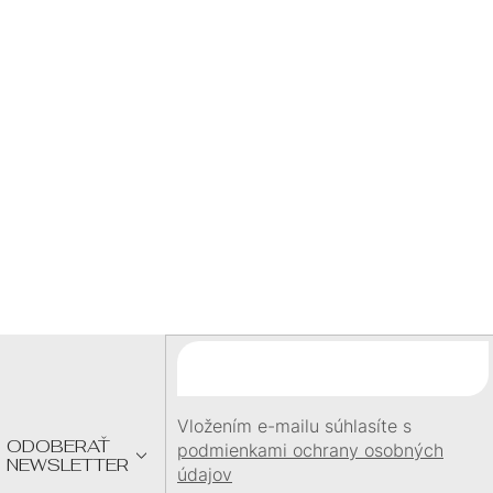
P
šperku
I
BLESKOVÁ DOPRAVA
S
expedujeme ihneď
doprava zadarmo nad
60 €
U
DARČEK
pri objednávke
nad
60 €
Z
Á
P
Ä
T
I
E
Vložením e-mailu súhlasíte s
ODOBERAŤ
podmienkami ochrany osobných
NEWSLETTER
údajov