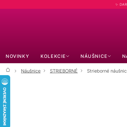
Prejsť
✨ DAR
na
obsah
NOVINKY
KOLEKCIE
NÁUŠNICE
N
Náušnice
STRIEBORNÉ
Strieborné náušnic
Domov
STRIEB
ŽLTO POZLÁTENÉ
RUŽOVO POZLÁTENÉ
KRYŠTÁLY A ZIRKÓNY
BEZ KAMEŇA