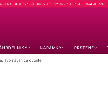
ČEK K OBJEDNÁVKE ŠPERKOV: NÁRAMOK Z KOLEKCIE SUN&FUN ZADA
Hľadať
ÁHRDELNÍKY
NÁRAMKY
PRSTENE
e: Typ náušnice dvojité
ORNÉ NÁUŠNICE: TYP NÁUŠNICE 
SWAROVSKI
S PRAVOU PERLOU
S O