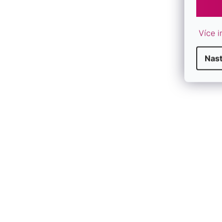
Více i
Nas
F
F