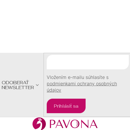
U
60 €
Z
Á
P
Ä
T
I
E
Vložením e-mailu súhlasíte s
ODOBERAŤ
podmienkami ochrany osobných
NEWSLETTER
údajov
Prihlásiť sa