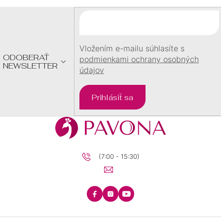
Ä
T
I
E
Vložením e-mailu súhlasíte s
ODOBERAŤ
podmienkami ochrany osobných
NEWSLETTER
údajov
Prihlásiť sa
(7:00 - 15:30)