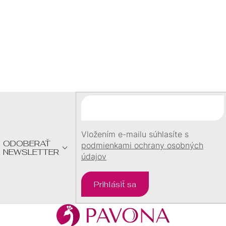
U
60 €
Z
Á
P
Ä
T
I
E
Vložením e-mailu súhlasíte s
ODOBERAŤ
podmienkami ochrany osobných
NEWSLETTER
údajov
Prihlásiť sa