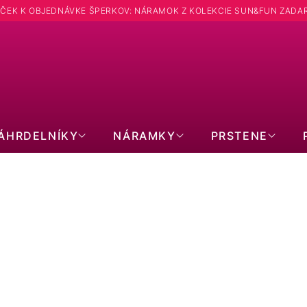
ČEK K OBJEDNÁVKE ŠPERKOV: NÁRAMOK Z KOLEKCIE SUN&FUN ZADA
Hľadať
ÁHRDELNÍKY
NÁRAMKY
PRSTENE
PERKY K NARODENINÁM: TVAR KR
PRODUKTY EŠTE LEN PRIPRAVUJEME