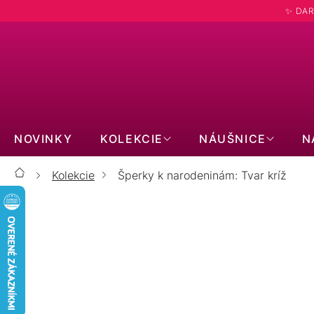
Prejsť
✨ DAR
na
obsah
NOVINKY
KOLEKCIE
NÁUŠNICE
N
Kolekcie
Šperky k narodeninám: Tvar kríž
Domov
Š