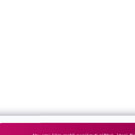
Môžete sa ale pozrieť na ostatné kategórie.
Späť do obchodu
DOŽIVOTNÁ STAROSTLIVOSŤ
PORADÍME
o Váš šperk sa postaráme
vždy Vám radi 
už navždy
s výberom š