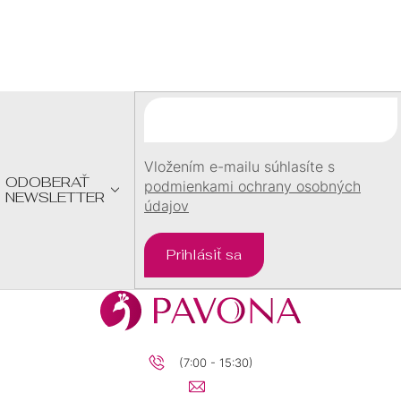
Z
Á
P
Ä
T
I
E
Vložením e-mailu súhlasíte s
ODOBERAŤ
podmienkami ochrany osobných
NEWSLETTER
údajov
Prihlásiť sa
(7:00 - 15:30)