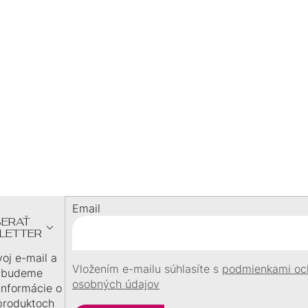
Ý
BLESKOVÁ DOPRAVA
P
expedujeme ihneď
doprava zadarmo nad
I
60 €
DARČEK
S
U
pri objednávke
nad
60 €
Z
Á
P
Ä
Email
T
ERAŤ
I
LETTER
E
voj e-mail a
Vložením e-mailu súhlasíte s
podmienkami oc
 budeme
osobných údajov
 informácie o
produktoch