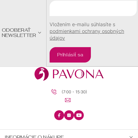
T
I
E
Vložením e-mailu súhlasíte s
ODOBERAŤ
podmienkami ochrany osobných
NEWSLETTER
údajov
Prihlásiť sa
(7:00 - 15:30)
INFORMÁCIE O NÁKUPE