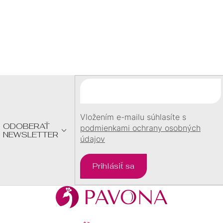
Z
Á
P
Ä
T
I
E
Vložením e-mailu súhlasíte s
ODOBERAŤ
podmienkami ochrany osobných
NEWSLETTER
údajov
Prihlásiť sa