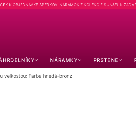
ČEK K OBJEDNÁVKE ŠPERKOV: NÁRAMOK Z KOLEKCIE SUN&FUN ZADA
Hľadať
ÁHRDELNÍKY
NÁRAMKY
PRSTENE
u veľkosťou: Farba hnedá-bronz
 PEVNOU VEĽKOSŤOU: FARBA H
111
položiek celkom
Zavrieť filter