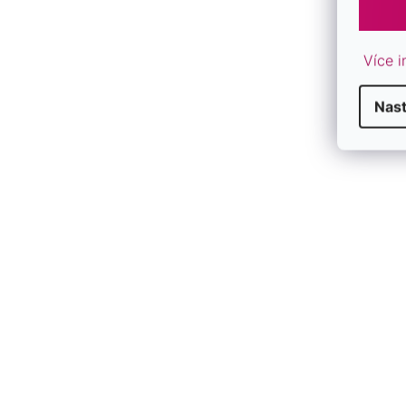
Více i
Nas
F
V
Ý
P