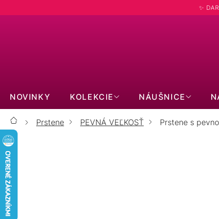
Prejsť
✨ DAR
na
obsah
NOVINKY
KOLEKCIE
NÁUŠNICE
N
Prstene
PEVNÁ VEĽKOSŤ
Prstene s pevno
Domov
PRSTENE S