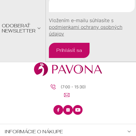
T
I
E
Vložením e-mailu súhlasíte s
ODOBERAŤ
podmienkami ochrany osobných
NEWSLETTER
údajov
Prihlásiť sa
(7:00 - 15:30)
INFORMÁCIE O NÁKUPE