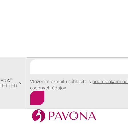
U
pri objednávke
nad
60 €
Z
Á
P
Ä
T
I
E
ERAŤ
Vložením e-mailu súhlasíte s
podmienkami oc
LETTER
osobných údajov
Prihlásiť
sa