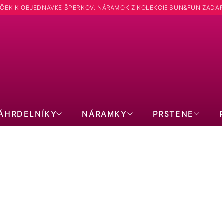
ČEK K OBJEDNÁVKE ŠPERKOV: NÁRAMOK Z KOLEKCIE SUN&FUN ZADA
ÁHRDELNÍKY
NÁRAMKY
PRSTENE
RÍVESKY: TVAR TENISOVÁ RAKE
ZLATÉ 14kt
CHIRURGICKÁ OCEĽ
SWA
BEZ KAMIENKOV
PRECIOSA
RET