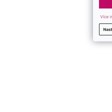
Více i
Nas
F
P