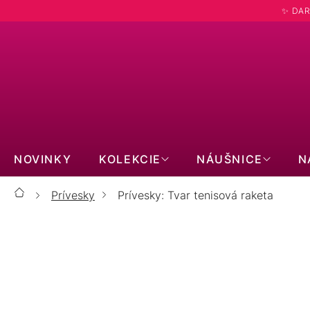
Prejsť
✨ DAR
na
obsah
Hľadať
NOVINKY
KOLEKCIE
NÁUŠNICE
N
Prívesky
Prívesky: Tvar tenisová raketa
Domov
P
STRIEBORNÉ
POZLÁTENÉ
PRAVÉ KAMENE
SO ZIRKÓNMI