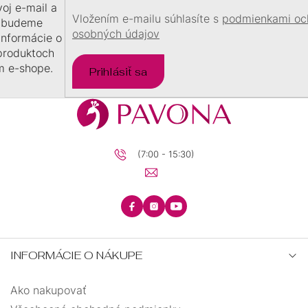
voj e-mail a
DARČEKOVÉ
Vložením e-mailu súhlasíte s
podmienkami oc
BALÍČKY
 budeme
osobných údajov
 informácie o
PRE
produktoch
DETI
m e-shope.
Prihlásiť sa
PRE
MUŽOV
(7:00 - 15:30)
INFORMÁCIE O NÁKUPE
Ako nakupovať