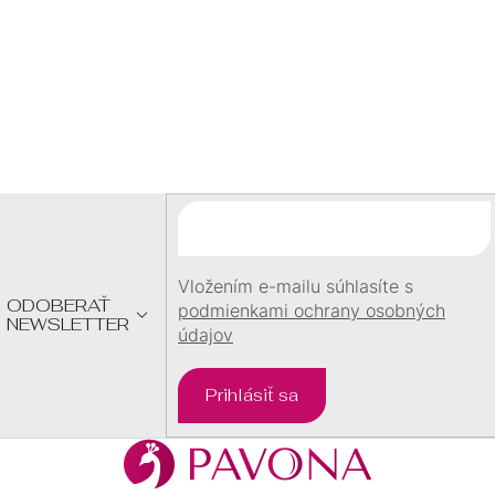
60 €
Z
Á
P
Ä
T
I
E
Vložením e-mailu súhlasíte s
ODOBERAŤ
podmienkami ochrany osobných
NEWSLETTER
údajov
Prihlásiť sa