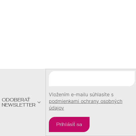
I
DARČEK
S
U
pri objednávke
nad
60 €
Z
Á
P
Ä
T
I
E
Vložením e-mailu súhlasíte s
ODOBERAŤ
podmienkami ochrany osobných
NEWSLETTER
údajov
Prihlásiť sa