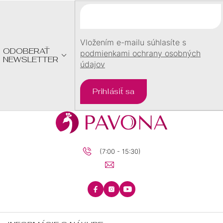
Ä
T
I
E
Vložením e-mailu súhlasíte s
ODOBERAŤ
podmienkami ochrany osobných
NEWSLETTER
údajov
Prihlásiť sa
(7:00 - 15:30)