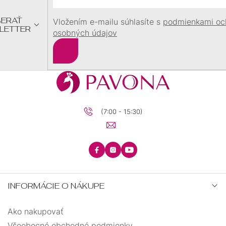
I
E
ERAŤ
Vložením e-mailu súhlasíte s
podmienkami oc
LETTER
osobných údajov
Prihlásiť
sa
(7:00 - 15:30)
INFORMÁCIE O NÁKUPE
Ako nakupovať
Všeobecné obchodné podmienky