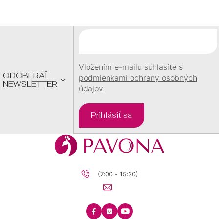
Á
P
tuba
1
Ä
T
vážka
2
I
E
vlnka
1
Vložením e-mailu súhlasíte s
ODOBERAŤ
podmienkami ochrany osobných
NEWSLETTER
údajov
vločka
2
Prihlásiť sa
vŕtačka
1
zemegule
1
(7:00 - 15:30)