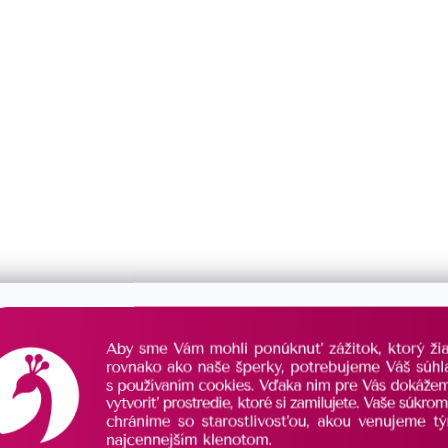
OSOBNÝ DOTYK S VLASTNÝM
PODPISOM
MOŽNOSŤ PERSONALIZÁCIE
Na prianie je možné doplniť
vlastný podpis
,
čo mu dodá osobný nádych. Týmto
spôsobom vyjadríte svoje vďaka ešte
osobnejšie.
Personalizácia priania je jednoduchá a
rýchla, stačí pridať meno alebo krátku