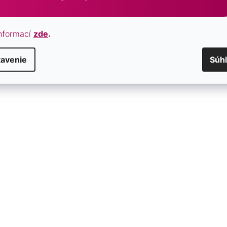
správu, ktorú učiteľka určite ocenia.
nformací
zde
.
tavenie
Súh