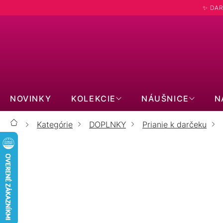
Prejsť
✨ DAR
na
obsah
NOVINKY
KOLEKCIE
NÁUŠNICE
N
Kategórie
DOPLNKY
Prianie k darčeku
Domov
Prianie: Pani učiteľka, veľmi ďak