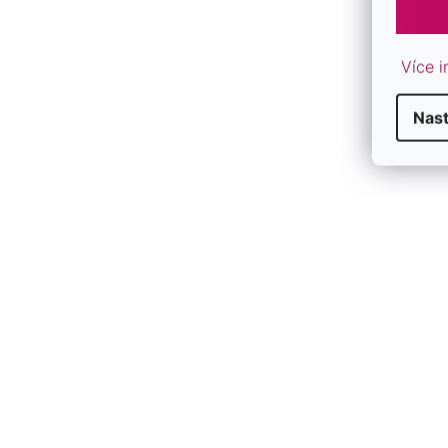
Více i
Nas
VRELÝ TEXT PRE ÚPRIMNÉ
POĎAKOVANIE
VÝNIMOČNÉ SLOVÁ PRE VÝNIMOČNÉ
UČITEĽKY
Súčasťou priania je
vrelý text
, ktorý
vyjadruje úprimnú vďačnosť za starostlivosť
a trpezlivosť učiteľky. Tento text je srdcom
celého priania.