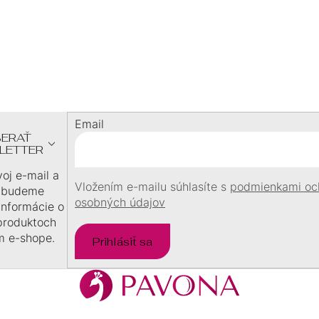
20,00 €
53,50 €
/ ks
/ ks
Z
Á
P
Ä
Email
T
ERAŤ
I
LETTER
E
voj e-mail a
Vložením e-mailu súhlasíte s
podmienkami oc
 budeme
osobných údajov
 informácie o
produktoch
m e-shope.
Prihlásiť sa