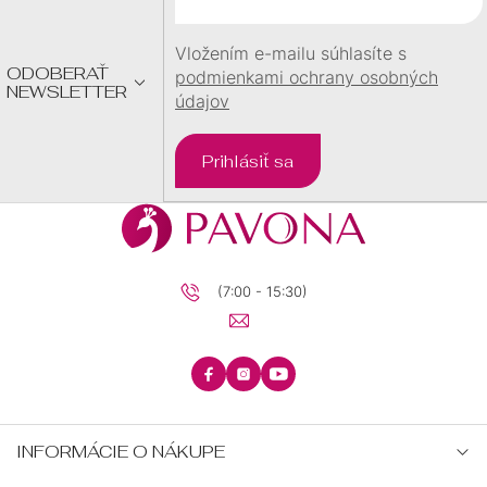
I
E
Vložením e-mailu súhlasíte s
ODOBERAŤ
podmienkami ochrany osobných
NEWSLETTER
údajov
Prihlásiť sa
(7:00 - 15:30)
INFORMÁCIE O NÁKUPE