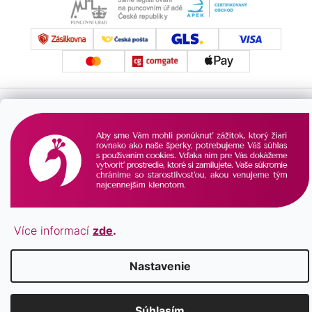
Vytvoril Shoptet
Copyright 2026
Pavona.sk
. Všetky práva vyhradené.
Více informací
zde
.
Nastavenie
Súhlasím