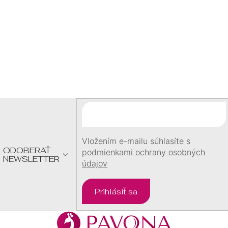
U
pri objednávke
nad
60 €
Z
Á
P
Ä
T
I
E
Vložením e-mailu súhlasíte s
ODOBERAŤ
podmienkami ochrany osobných
NEWSLETTER
údajov
Prihlásiť sa