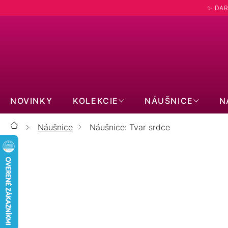
Prejsť
✨ DAR
na
obsah
NOVINKY
KOLEKCIE
NÁUŠNICE
N
Náušnice
Náušnice: Tvar srdce
Domov
ZLATÉ 14kt
STRIEBORNÉ
PRAVÉ KAMENE
S MOISSANITOM
BIŽUTÉRNE
KÔSTKY