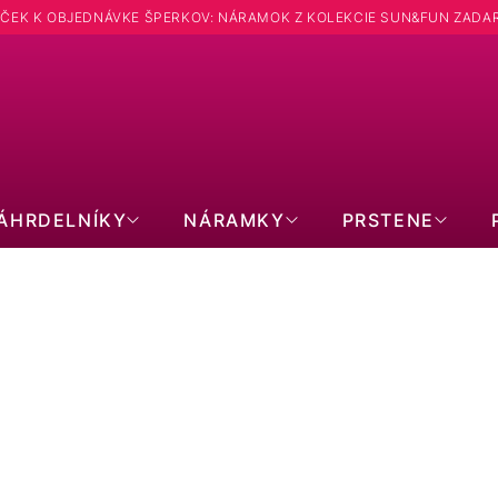
ČEK K OBJEDNÁVKE ŠPERKOV: NÁRAMOK Z KOLEKCIE SUN&FUN ZADA
Hľadať
ÁHRDELNÍKY
NÁRAMKY
PRSTENE
NÁUŠNICE: TVAR SRDCE
POZLÁTENÉ
SWAROVSKI
PER
BEZ KAMIENKOV
S KRYŠTÁLMI
BRI
KRUHY
VISIACE
SR