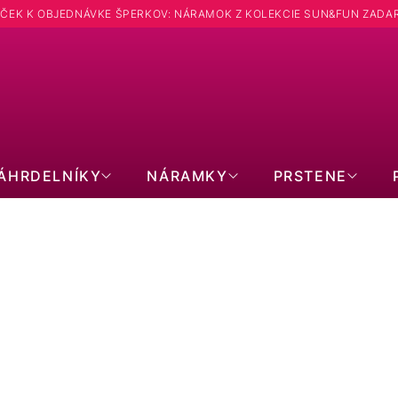
ČEK K OBJEDNÁVKE ŠPERKOV: NÁRAMOK Z KOLEKCIE SUN&FUN ZADA
Hľadať
ÁHRDELNÍKY
NÁRAMKY
PRSTENE
NÁUŠNICE: TVAR OSTATNÉ
POZLÁTENÉ
SWAROVSKI
PER
BEZ KAMIENKOV
S KRYŠTÁLMI
BRI
KRUHY
VISIACE
SR