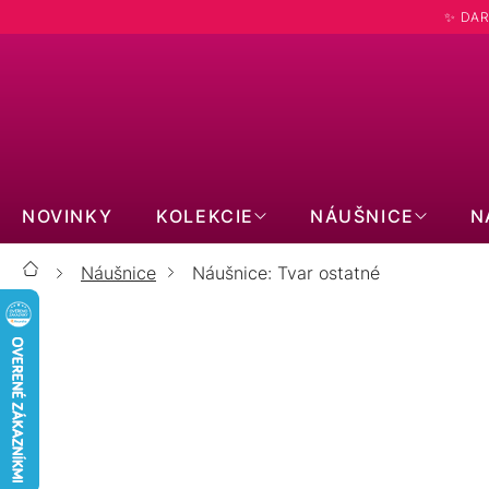
Prejsť
✨ DAR
na
obsah
NOVINKY
KOLEKCIE
NÁUŠNICE
N
Náušnice
Náušnice: Tvar ostatné
Domov
ZLATÉ 14kt
STRIEBORNÉ
PRAVÉ KAMENE
S MOISSANITOM
BIŽUTÉRNE
KÔSTKY