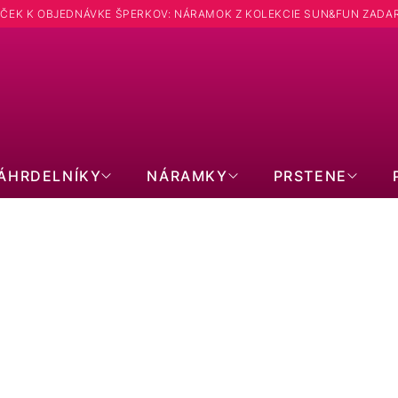
ČEK K OBJEDNÁVKE ŠPERKOV: NÁRAMOK Z KOLEKCIE SUN&FUN ZADA
Hľadať
ÁHRDELNÍKY
NÁRAMKY
PRSTENE
NÁUŠNICE: TVAR ANJEL
POZLÁTENÉ
SWAROVSKI
PER
BEZ KAMIENKOV
S KRYŠTÁLMI
BRI
KRUHY
VISIACE
SR