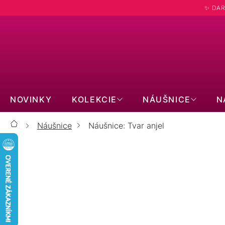
Prejsť
✨ DAR
na
obsah
NOVINKY
KOLEKCIE
NÁUŠNICE
N
Náušnice
Náušnice: Tvar anjel
Domov
ZLATÉ 14kt
STRIEBORNÉ
PRAVÉ KAMENE
S MOISSANITOM
BIŽUTÉRNE
KÔSTKY