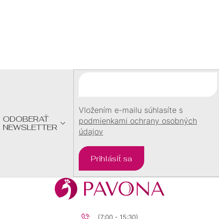
Z
Á
P
Ä
T
I
E
Vložením e-mailu súhlasíte s
ODOBERAŤ
podmienkami ochrany osobných
NEWSLETTER
údajov
Prihlásiť sa
(7:00 - 15:30)