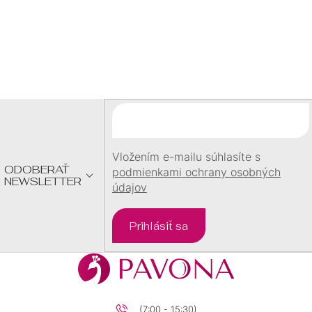
Z
Á
P
Ä
T
I
E
Vložením e-mailu súhlasíte s
ODOBERAŤ
podmienkami ochrany osobných
NEWSLETTER
údajov
Prihlásiť sa
(7:00 - 15:30)