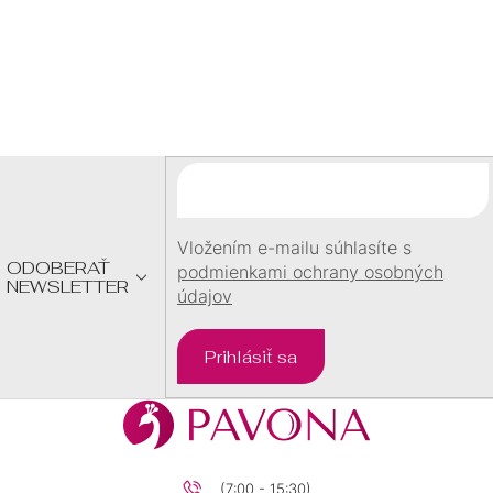
Z
Á
P
Ä
T
I
E
Vložením e-mailu súhlasíte s
ODOBERAŤ
podmienkami ochrany osobných
NEWSLETTER
údajov
Prihlásiť sa
(7:00 - 15:30)