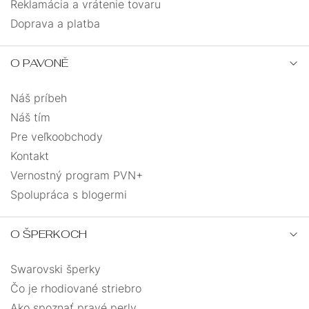
Reklamácia a vrátenie tovaru
Doprava a platba
O PAVONĚ
Náš príbeh
Náš tím
Pre veľkoobchody
Kontakt
Vernostný program PVN+
Spolupráca s blogermi
O ŠPERKOCH
Swarovski šperky
Čo je rhodiované striebro
Ako spoznať pravé perly