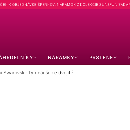
ČEK K OBJEDNÁVKE ŠPERKOV: NÁRAMOK Z KOLEKCIE SUN&FUN ZADA
Hľadať
ÁHRDELNÍKY
NÁRAMKY
PRSTENE
i Swarovski: Typ náušnice dvojité
RYŠTÁLMI SWAROVSKI: TYP NÁU
1
položiek celkom
Zavrieť filter