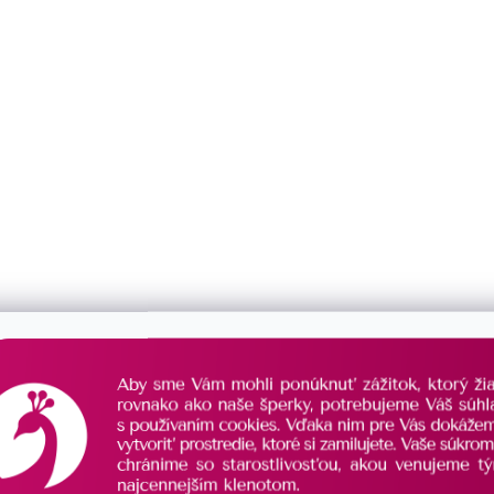
ruský patent
0
VAR
francúzsky zámok
0
kosoštvorec
0
kruh
0
kruhy
0
kvietka
0
obdĺžnik
0
ARBA
okrúhle
1