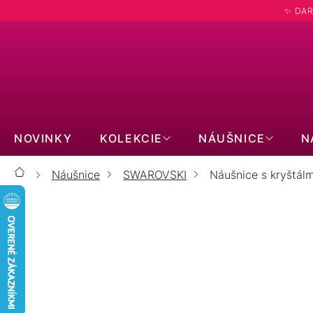
Prejsť
✨ DAR
na
obsah
NOVINKY
KOLEKCIE
NÁUŠNICE
N
Náušnice
SWAROVSKI
Náušnice s kryštálm
Domov
NÁUŠNICE S K