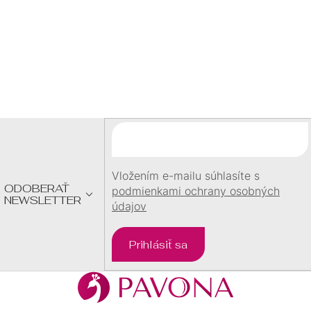
60 €
Z
Á
P
Ä
T
I
E
Vložením e-mailu súhlasíte s
ODOBERAŤ
podmienkami ochrany osobných
NEWSLETTER
údajov
Prihlásiť sa