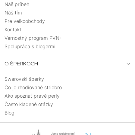
Náš príbeh
Náš tím
42
0
Pre veľkoobchody
Kontakt
45
0
Vernostný program PVN+
Spolupráca s blogermi
28
0
O ŠPERKOCH
34
0
Swarovski šperky
36
0
Čo je rhodiované striebro
Ako spoznať pravé perly
Často kladené otázky
Blog