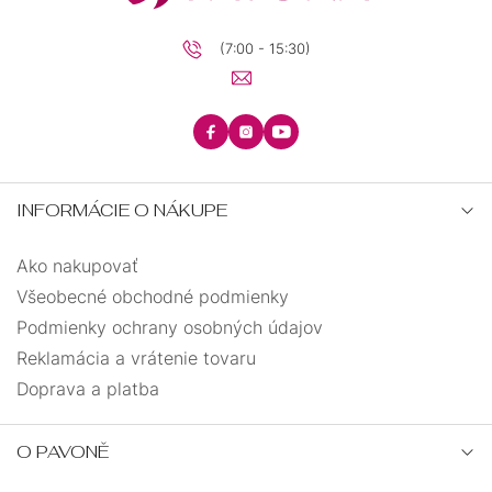
23
0
(7:00 - 15:30)
27
0
22
0
10,5
0
INFORMÁCIE O NÁKUPE
7,6
0
Ako nakupovať
Všeobecné obchodné podmienky
4,5
0
Podmienky ochrany osobných údajov
Reklamácia a vrátenie tovaru
8,6
0
Doprava a platba
1,7
0
O PAVONĚ
12,7
0