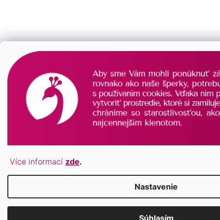
Více informací
zde
.
Nastavenie
Súhlasím