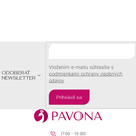
23
0
Z
27
0
Á
P
22
0
Ä
T
10,5
0
I
E
Vložením e-mailu súhlasíte s
7,6
0
ODOBERAŤ
podmienkami ochrany osobných
NEWSLETTER
údajov
4,5
0
Prihlásiť sa
8,6
0
1,7
0
(7:00 - 15:30)
12,7
0