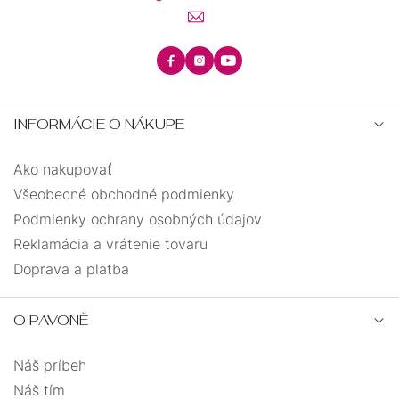
42
0
45
0
INFORMÁCIE O NÁKUPE
28
0
Ako nakupovať
34
0
Všeobecné obchodné podmienky
Podmienky ochrany osobných údajov
36
0
Reklamácia a vrátenie tovaru
Doprava a platba
O PAVONĚ
Náš príbeh
Náš tím