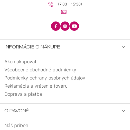
(7:00 - 15:30)
12,7
0
42
0
45
0
INFORMÁCIE O NÁKUPE
28
0
Ako nakupovať
34
0
Všeobecné obchodné podmienky
Podmienky ochrany osobných údajov
36
0
Reklamácia a vrátenie tovaru
Doprava a platba
O PAVONĚ
Náš príbeh