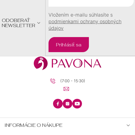
I
E
Vložením e-mailu súhlasíte s
ODOBERAŤ
podmienkami ochrany osobných
NEWSLETTER
údajov
Prihlásiť sa
(7:00 - 15:30)
INFORMÁCIE O NÁKUPE