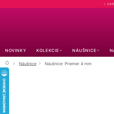
Prejsť
✨ DAR
na
obsah
NOVINKY
KOLEKCIE
NÁUŠNICE
N
Náušnice
Náušnice: Priemer 4 mm
Domov
ZLATÉ 14kt
STRIEBORNÉ
PRAVÉ KAMENE
S MOISSANITOM
BIŽUTÉRNE
KÔSTKY