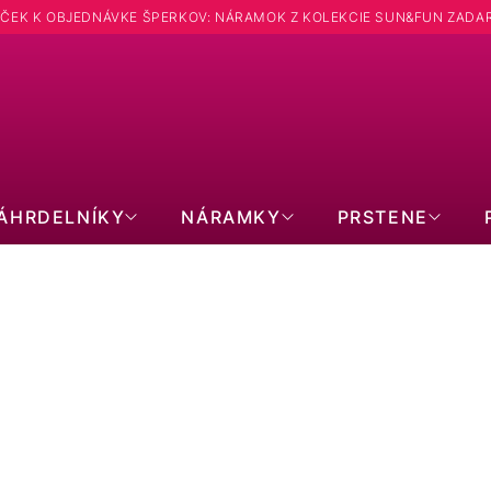
ČEK K OBJEDNÁVKE ŠPERKOV: NÁRAMOK Z KOLEKCIE SUN&FUN ZADA
Hľadať
ÁHRDELNÍKY
NÁRAMKY
PRSTENE
NÁUŠNICE: PRIEMER 4 MM
POZLÁTENÉ
SWAROVSKI
PER
BEZ KAMIENKOV
S KRYŠTÁLMI
BRI
KRUHY
VISIACE
SR