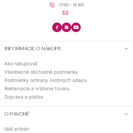
(7:00 - 15:30)
27
1
22
4
10,5
4
INFORMÁCIE O NÁKUPE
7,6
2
Ako nakupovať
Všeobecné obchodné podmienky
4,5
6
Podmienky ochrany osobných údajov
Reklamácia a vrátenie tovaru
8,6
2
Doprava a platba
1,7
1
O PAVONĚ
12,7
2
Náš príbeh