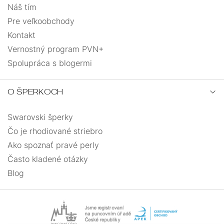
Náš tím
42
1
Pre veľkoobchody
Kontakt
45
1
Vernostný program PVN+
Spolupráca s blogermi
28
2
O ŠPERKOCH
34
2
Swarovski šperky
36
2
Čo je rhodiované striebro
Ako spoznať pravé perly
Často kladené otázky
Blog