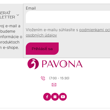
Ä
Email
T
ERAŤ
I
LETTER
E
voj e-mail a
Vložením e-mailu súhlasíte s
podmienkami oc
 budeme
osobných údajov
 informácie o
produktoch
m e-shope.
Prihlásiť sa
(7:00 - 15:30)