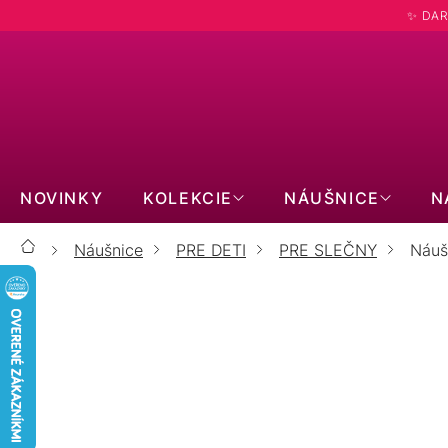
Prejsť
✨ DAR
na
obsah
NOVINKY
KOLEKCIE
NÁUŠNICE
N
Náušnice
PRE DETI
PRE SLEČNY
Náuš
Domov
NÁ