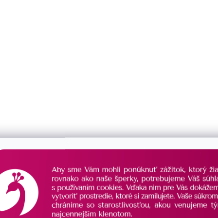
krúžok
0
skrutka
1
VAR
anjel
9
had
1
hviezdička
3
kačica
2
kocka
1
ARBA