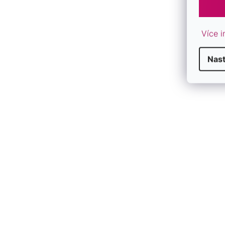
Více i
Nas
F