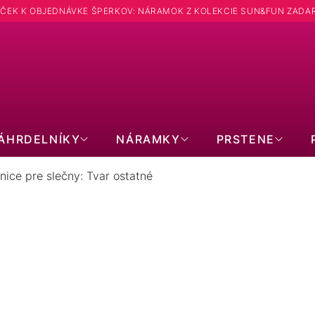
ČEK K OBJEDNÁVKE ŠPERKOV: NÁRAMOK Z KOLEKCIE SUN&FUN ZADA
Hľadať
ÁHRDELNÍKY
NÁRAMKY
PRSTENE
nice pre slečny: Tvar ostatné
UŠNICE PRE SLEČNY: TVAR OSTA
9
položiek celkom
Zavrieť filter